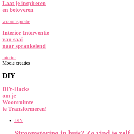
Laat je inspireren
en betoveren
wooninspiratie
Interior Interventie
van saai
naar sprankelend
interior
Mooie creaties
DIY
DIY-Hacks
om je
Woonruimte
te Transformeren!
DIY
Stroomstoring in huis? Zo vind je zelf