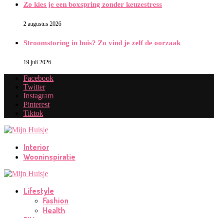
Zo kies je een boxspring zonder keuzestress
2 augustus 2026
Stroomstoring in huis? Zo vind je zelf de oorzaak
19 juli 2026
Facebook
Twitter
Instagram
Pinterest
Tiktok
Interior
Wooninspiratie
Lifestyle
Fashion
Health