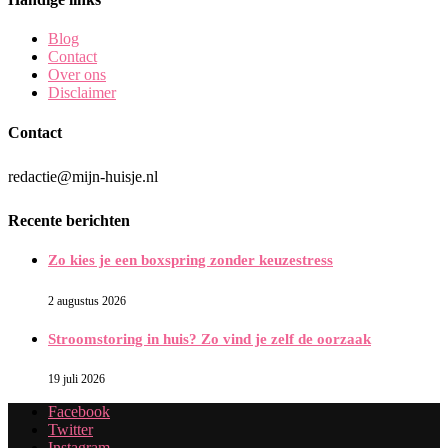
Blog
Contact
Over ons
Disclaimer
Contact
redactie@mijn-huisje.nl
Recente berichten
Zo kies je een boxspring zonder keuzestress
2 augustus 2026
Stroomstoring in huis? Zo vind je zelf de oorzaak
19 juli 2026
Facebook
Twitter
Instagram