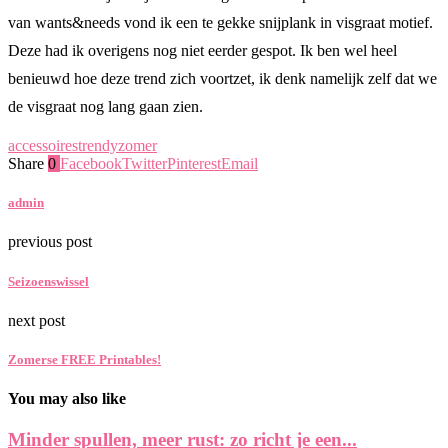
van wants&needs vond ik een te gekke snijplank in visgraat motief.
Deze had ik overigens nog niet eerder gespot. Ik ben wel heel
benieuwd hoe deze trend zich voortzet, ik denk namelijk zelf dat we
de visgraat nog lang gaan zien.
accessoires
trendy
zomer
Share
0
Facebook
Twitter
Pinterest
Email
admin
previous post
Seizoenswissel
next post
Zomerse FREE Printables!
You may also like
Minder spullen, meer rust: zo richt je een...