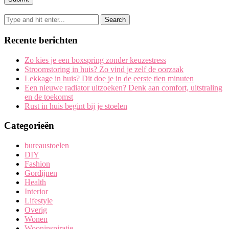
Recente berichten
Zo kies je een boxspring zonder keuzestress
Stroomstoring in huis? Zo vind je zelf de oorzaak
Lekkage in huis? Dit doe je in de eerste tien minuten
Een nieuwe radiator uitzoeken? Denk aan comfort, uitstraling
en de toekomst
Rust in huis begint bij je stoelen
Categorieën
bureaustoelen
DIY
Fashion
Gordijnen
Health
Interior
Lifestyle
Overig
Wonen
Wooninspiratie