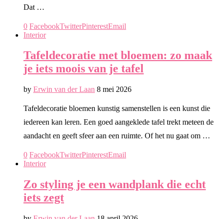
Dat …
0
Facebook
Twitter
Pinterest
Email
Interior
Tafeldecoratie met bloemen: zo maak
je iets moois van je tafel
by
Erwin van der Laan
8 mei 2026
Tafeldecoratie bloemen kunstig samenstellen is een kunst die
iedereen kan leren. Een goed aangeklede tafel trekt meteen de
aandacht en geeft sfeer aan een ruimte. Of het nu gaat om …
0
Facebook
Twitter
Pinterest
Email
Interior
Zo styling je een wandplank die echt
iets zegt
by
Erwin van der Laan
18 april 2026