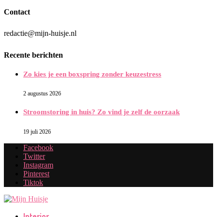
Contact
redactie@mijn-huisje.nl
Recente berichten
Zo kies je een boxspring zonder keuzestress
2 augustus 2026
Stroomstoring in huis? Zo vind je zelf de oorzaak
19 juli 2026
Facebook
Twitter
Instagram
Pinterest
Tiktok
Interior