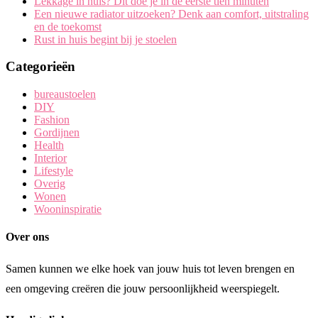
Lekkage in huis? Dit doe je in de eerste tien minuten
Een nieuwe radiator uitzoeken? Denk aan comfort, uitstraling
en de toekomst
Rust in huis begint bij je stoelen
Categorieën
bureaustoelen
DIY
Fashion
Gordijnen
Health
Interior
Lifestyle
Overig
Wonen
Wooninspiratie
Over ons
Samen kunnen we elke hoek van jouw huis tot leven brengen en
een omgeving creëren die jouw persoonlijkheid weerspiegelt.