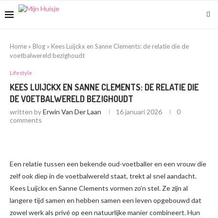
Home
»
Blog
»
Kees Luijckx en Sanne Clements: de relatie die de
voetbalwereld bezighoudt
Lifestyle
KEES LUIJCKX EN SANNE CLEMENTS: DE RELATIE DIE
DE VOETBALWERELD BEZIGHOUDT
written by
Erwin Van Der Laan
16 januari 2026
0
comments
Een relatie tussen een bekende oud-voetballer en een vrouw die
zelf ook diep in de voetbalwereld staat, trekt al snel aandacht.
Kees Luijckx en Sanne Clements vormen zo’n stel. Ze zijn al
langere tijd samen en hebben samen een leven opgebouwd dat
zowel werk als privé op een natuurlijke manier combineert. Hun