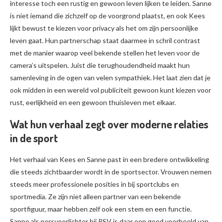
interesse toch een rustig en gewoon leven lijken te leiden. Sanne
is niet iemand die zichzelf op de voorgrond plaatst, en ook Kees
lijkt bewust te kiezen voor privacy als het om zijn persoonlijke
leven gaat. Hun partnerschap staat daarmee in schril contrast
met de manier waarop veel bekende stellen het leven voor de
camera’s uitspelen. Juist die terughoudendheid maakt hun
samenleving in de ogen van velen sympathiek. Het laat zien dat je
ook midden in een wereld vol publiciteit gewoon kunt kiezen voor
rust, eerlijkheid en een gewoon thuisleven met elkaar.
Wat hun verhaal zegt over moderne relaties
in de sport
Het verhaal van Kees en Sanne past in een bredere ontwikkeling
die steeds zichtbaarder wordt in de sportsector. Vrouwen nemen
steeds meer professionele posities in bij sportclubs en
sportmedia. Ze zijn niet alleen partner van een bekende
sportfiguur, maar hebben zelf ook een stem en een functie.
Sanne als persvoorlichter bij PSV is daar een goed voorbeeld van.