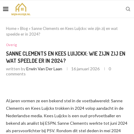
Home
»
Blog
»
Sanne Clements en Kees Luijckx: wie zijn zij en wat
speelde er in 2024?
Overig
SANNE CLEMENTS EN KEES LUIJCKX: WIE ZIJN ZIJ EN
WAT SPEELDE ER IN 2024?
written by
Erwin Van Der Laan
16 januari 2026
0
comments
Al jaren vormen ze een bekend stel in de voetbalwereld: Sanne
Clements en Kees Luijckx trokken in 2024 volop aandacht in de
Nederlandse media. Kees Luijckx is een oud-profvoetballer en
bekend als analist bij ESPN. Sanne Clements werkte tot juni 2024
als persvoorlichter bij PSV. Rondom dit stel deden in mei 2024