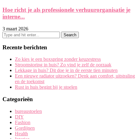
Hoe richt je als professionele verhuurorganisatie je
interne...
3 maart 2026
Recente berichten
Zo kies je een boxspring zonder keuzestress
Stroomstoring in huis? Zo vind je zelf de oorzaak
Lekkage in huis? Dit doe je in de eerste tien minuten
Een nieuwe radiator uitzoeken? Denk aan comfort, uitstraling
en de toekomst
Rust in huis begint bij je stoelen
Categorieën
bureaustoelen
DIY
Fashion
Gordijnen
Health