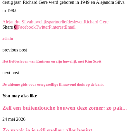
dertig jaar. Richard Gere werd geboren in 1949 en Alejandra Silva
in 1983.
Alejandra Silva
huwelijkspartner
liefdesleven
Richard Gere
Share
0
Facebook
Twitter
Pinterest
Email
admin
previous post
Het liefdesleven van Eminem en zijn huwelijk met Kim Scott
next post
De ultieme gids voor een gezellige filmavond thuis op de bank
You may also like
Zelf een buitendouche bouwen deze zomer: zo pak...
24 mei 2026
Zo maak je je wifi sneller: alles begint...