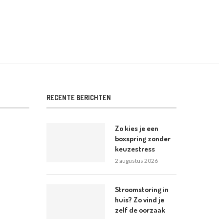
RECENTE BERICHTEN
Zo kies je een
boxspring zonder
keuzestress
2 augustus 2026
Stroomstoring in
huis? Zo vind je
zelf de oorzaak