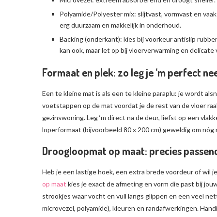
Polyamide/Polyester mix: slijtvast, vormvast en vaa
erg duurzaam en makkelijk in onderhoud.
Backing (onderkant): kies bij voorkeur antislip rubber 
kan ook, maar let op bij vloerverwarming en delicate 
Formaat en plek: zo leg je ‘m perfect ne
Een te kleine mat is als een te kleine paraplu: je wordt alsn
voetstappen op de mat voordat je de rest van de vloer raa
gezinswoning. Leg ‘m direct na de deur, liefst op een vla
loperformaat (bijvoorbeeld 80 x 200 cm) geweldig om nóg
Droogloopmat op maat: precies passend
Heb je een lastige hoek, een extra brede voordeur of wil 
op maat
kies je exact de afmeting en vorm die past bij j
strookjes waar vocht en vuil langs glippen en een veel nett
microvezel, polyamide), kleuren en randafwerkingen. Hand