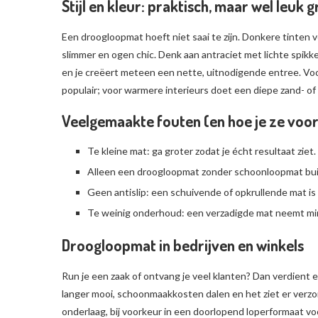
Stijl en kleur: praktisch, maar wel leuk 
Een droogloopmat hoeft niet saai te zijn. Donkere tinten
slimmer en ogen chic. Denk aan antraciet met lichte spikkel
en je creëert meteen een nette, uitnodigende entree. Voor 
populair; voor warmere interieurs doet een diepe zand- of 
Veelgemaakte fouten (en hoe je ze voo
Te kleine mat: ga groter zodat je écht resultaat ziet.
Alleen een droogloopmat zonder schoonloopmat buit
Geen antislip: een schuivende of opkrullende mat is 
Te weinig onderhoud: een verzadigde mat neemt min
Droogloopmat in bedrijven en winkels
Run je een zaak of ontvang je veel klanten? Dan verdient ee
langer mooi, schoonmaakkosten dalen en het ziet er verzor
onderlaag, bij voorkeur in een doorlopend loperformaat 