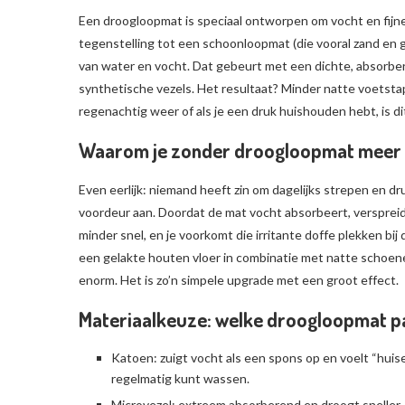
Een droogloopmat is speciaal ontworpen om vocht en fijne 
tegenstelling tot een schoonloopmat (die vooral zand en 
van water en vocht. Dat gebeurt met een dichte, absorber
synthetische vezels. Het resultaat? Minder natte voetstappe
regenachtig weer of als je een druk huishouden hebt, is dit
Waarom je zonder droogloopmat meer sc
Even eerlijk: niemand heeft zin om dagelijks strepen en 
voordeur aan. Doordat de mat vocht absorbeert, verspreidt he
minder snel, en je voorkomt die irritante doffe plekken bij
een gelakte houten vloer in combinatie met natte schoene
enorm. Het is zo’n simpele upgrade met een groot effect.
Materiaalkeuze: welke droogloopmat pas
Katoen: zuigt vocht als een spons op en voelt “huisel
regelmatig kunt wassen.
Microvezel: extreem absorberend en droogt sneller. Fij