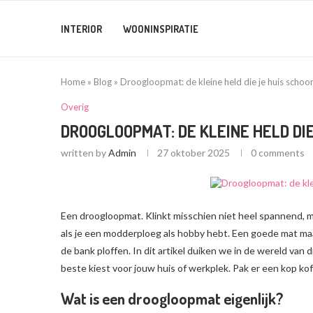
INTERIOR
WOONINSPIRATIE
Home
»
Blog
»
Droogloopmat: de kleine held die je huis scho
Overig
DROOGLOOPMAT: DE KLEINE HELD DI
written by
Admin
27 oktober 2025
0 comments
Een droogloopmat. Klinkt misschien niet heel spannend, ma
als je een modderploeg als hobby hebt. Een goede mat ma
de bank ploffen. In dit artikel duiken we in de wereld van
beste kiest voor jouw huis of werkplek. Pak er een kop kof
Wat is een droogloopmat eigenlijk?