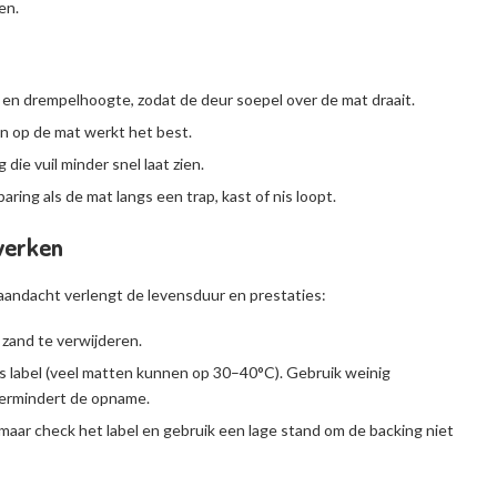
en.
n drempelhoogte, zodat de deur soepel over de mat draait.
n op de mat werkt het best.
die vuil minder snel laat zien.
ing als de mat langs een trap, kast of nis loopt.
 werken
aandacht verlengt de levensduur en prestaties:
 zand te verwijderen.
ens label (veel matten kunnen op 30–40°C). Gebruik weinig
vermindert de opname.
 maar check het label en gebruik een lage stand om de backing niet