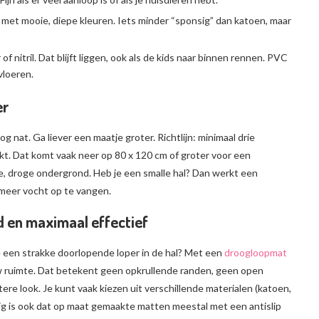
k met mooie, diepe kleuren. Iets minder “sponsig” dan katoen, maar
of nitril. Dat blijft liggen, ook als de kids naar binnen rennen. PVC
vloeren.
er
og nat. Ga liever een maatje groter. Richtlijn: minimaal drie
kt. Dat komt vaak neer op 80 x 120 cm of groter voor een
kke, droge ondergrond. Heb je een smalle hal? Dan werkt een
 meer vocht op te vangen.
 en maximaal effectief
je een strakke doorlopende loper in de hal? Met een
droogloopmat
ouw ruimte. Dat betekent geen opkrullende randen, geen open
ere look. Je kunt vaak kiezen uit verschillende materialen (katoen,
ig is ook dat op maat gemaakte matten meestal met een antislip