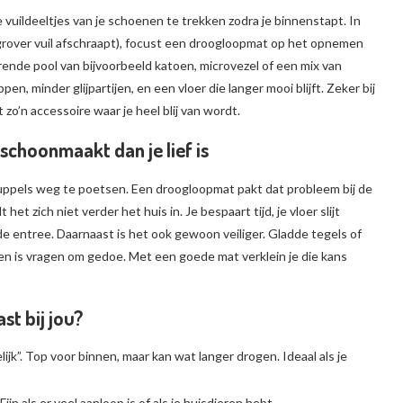
vuildeeltjes van je schoenen te trekken zodra je binnenstapt. In
grover vuil afschraapt), focust een droogloopmat op het opnemen
ende pool van bijvoorbeeld katoen, microvezel of een mix van
n, minder glijpartijen, en een vloer die langer mooi blijft. Zeker bij
 zo’n accessoire waar je heel blij van wordt.
hoonmaakt dan je lief is
druppels weg te poetsen. Een droogloopmat pakt dat probleem bij de
t zich niet verder het huis in. Je bespaart tijd, je vloer slijt
 de entree. Daarnaast is het ook gewoon veiliger. Gladde tegels of
n is vragen om gedoe. Met een goede mat verklein je die kans
t bij jou?
ijk”. Top voor binnen, maar kan wat langer drogen. Ideaal als je
n als er veel aanloop is of als je huisdieren hebt.