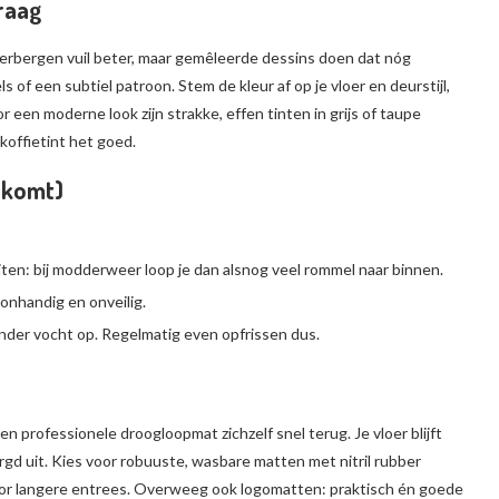
graag
 verbergen vuil beter, maar gemêleerde dessins doen dat nóg
s of een subtiel patroon. Stem de kleur af op je vloer en deurstijl,
een moderne look zijn strakke, effen tinten in grijs of taupe
koffietint het goed.
rkomt)
en: bij modderweer loop je dan alsnog veel rommel naar binnen.
onhandig en onveilig.
der vocht op. Regelmatig even opfrissen dus.
n professionele droogloopmat zichzelf snel terug. Je vloer blijft
gd uit. Kies voor robuuste, wasbare matten met nitril rubber
voor langere entrees. Overweeg ook logomatten: praktisch én goede