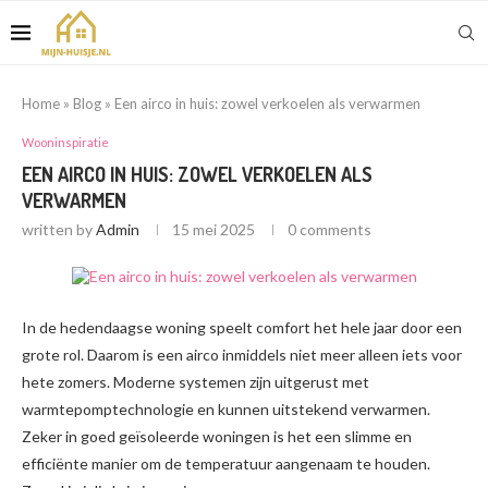
Home
»
Blog
»
Een airco in huis: zowel verkoelen als verwarmen
Wooninspiratie
EEN AIRCO IN HUIS: ZOWEL VERKOELEN ALS
VERWARMEN
written by
Admin
15 mei 2025
0 comments
In de hedendaagse woning speelt comfort het hele jaar door een
grote rol. Daarom is een airco inmiddels niet meer alleen iets voor
hete zomers. Moderne systemen zijn uitgerust met
warmtepomptechnologie en kunnen uitstekend verwarmen.
Zeker in goed geïsoleerde woningen is het een slimme en
efficiënte manier om de temperatuur aangenaam te houden.