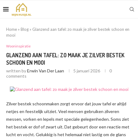
Home
»
Blog
»
Glanzend aan tafel: zo maak je zilver bestek schoon en
mooi
Wooninspiratie
GLANZEND AAN TAFEL: ZO MAAK JE ZILVER BESTEK
SCHOON EN MOOI
written by
Erwin Van Der Laan
5 januari 2026
0
comments
Zilver bestek schoonmaken zorgt ervoor dat jouw tafel er altijd
netjes en feestelijk uitziet. Veel mensen gebruiken zilveren
messen, vorken en lepels met speciale gelegenheden. Soms ziet
het bestek er dof of zwart uit. Dat gebeurt door een reactie met
lucht en vocht. Gelukkig is het helemaal niet lastig om de glans