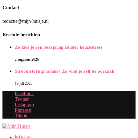
Contact
redactie@mijn-huisje.nl
Recente berichten
Zo kies je een boxspring zonder keuzestress
2 augustus 2026
Stroomstoring in huis? Zo vind je zelf de oorzaak
19 juli 2026
Facebook
Twitter
Instagram
Pinterest
Tiktok
Interior