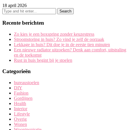
18 april 2026
Recente berichten
Zo kies je een boxspring zonder keuzestress
Stroomstoring in huis? Zo vind je zelf de oorzaak
Lekkage in huis? Dit doe je in de eerste tien minuten
Een nieuwe radiator uitzoeken? Denk aan comfort, uitstraling
en de toekomst
Rust in huis begint bij je stoelen
Categorieën
bureaustoelen
DIY
Fashion
Gordijnen
Health
Interior
Lifestyle
Overig
Wonen
Wooninspiratie