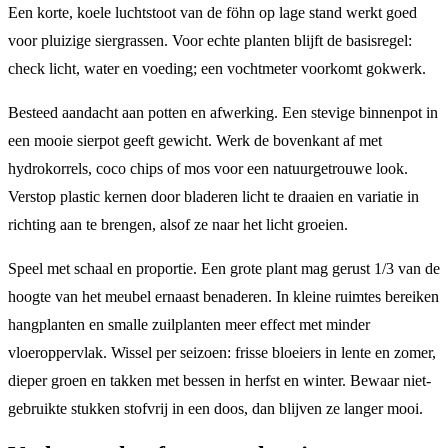
Een korte, koele luchtstoot van de föhn op lage stand werkt goed
voor pluizige siergrassen. Voor echte planten blijft de basisregel:
check licht, water en voeding; een vochtmeter voorkomt gokwerk.
Besteed aandacht aan potten en afwerking. Een stevige binnenpot in
een mooie sierpot geeft gewicht. Werk de bovenkant af met
hydrokorrels, coco chips of mos voor een natuurgetrouwe look.
Verstop plastic kernen door bladeren licht te draaien en variatie in
richting aan te brengen, alsof ze naar het licht groeien.
Speel met schaal en proportie. Een grote plant mag gerust 1/3 van de
hoogte van het meubel ernaast benaderen. In kleine ruimtes bereiken
hangplanten en smalle zuilplanten meer effect met minder
vloeroppervlak. Wissel per seizoen: frisse bloeiers in lente en zomer,
dieper groen en takken met bessen in herfst en winter. Bewaar niet-
gebruikte stukken stofvrij in een doos, dan blijven ze langer mooi.