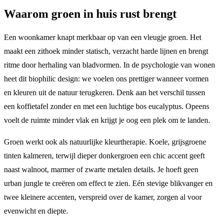
Waarom groen in huis rust brengt
Een woonkamer knapt merkbaar op van een vleugje groen. Het
maakt een zithoek minder statisch, verzacht harde lijnen en brengt
ritme door herhaling van bladvormen. In de psychologie van wonen
heet dit biophilic design: we voelen ons prettiger wanneer vormen
en kleuren uit de natuur terugkeren. Denk aan het verschil tussen
een koffietafel zonder en met een luchtige bos eucalyptus. Opeens
voelt de ruimte minder vlak en krijgt je oog een plek om te landen.
Groen werkt ook als natuurlijke kleurtherapie. Koele, grijsgroene
tinten kalmeren, terwijl dieper donkergroen een chic accent geeft
naast walnoot, marmer of zwarte metalen details. Je hoeft geen
urban jungle te creëren om effect te zien. Eén stevige blikvanger en
twee kleinere accenten, verspreid over de kamer, zorgen al voor
evenwicht en diepte.