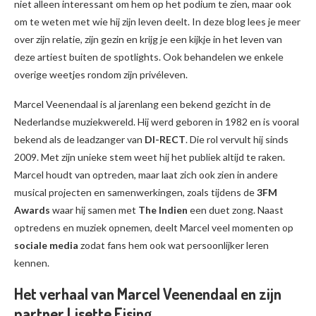
niet alleen interessant om hem op het podium te zien, maar ook
om te weten met wie hij zijn leven deelt. In deze blog lees je meer
over zijn relatie, zijn gezin en krijg je een kijkje in het leven van
deze artiest buiten de spotlights. Ook behandelen we enkele
overige weetjes rondom zijn privéleven.
Marcel Veenendaal is al jarenlang een bekend gezicht in de
Nederlandse muziekwereld. Hij werd geboren in 1982 en is vooral
bekend als de leadzanger van
DI-RECT
. Die rol vervult hij sinds
2009. Met zijn unieke stem weet hij het publiek altijd te raken.
Marcel houdt van optreden, maar laat zich ook zien in andere
musical projecten en samenwerkingen, zoals tijdens de
3FM
Awards
waar hij samen met
The Indien
een duet zong. Naast
optredens en muziek opnemen, deelt Marcel veel momenten op
sociale media
zodat fans hem ook wat persoonlijker leren
kennen.
Het verhaal van Marcel Veenendaal en zijn
partner Lisette Eising