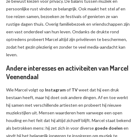
ze bewust kiezen voor privacy. De balans tussen muziek en
persoonlijke rust vinden ze belangrijk. Ook maakt het stel af en
toe reizen samen, bezoeken ze festivals of genieten ze van
rustige dagen thuis. Overig familiebezoek en vriendschappen zijn
een vast onderdeel van hun leven. Ondanks de drukte rond
optredens probeert Marcel altijd zijn privéleven te beschermen,
zodat het gezin plezierig en zonder te veel media-aandacht kan
leven.
Andere interesses en activiteiten van Marcel
Veenendaal
Wie Marcel volgt op
Instagram
of
TV
weet dat hij een druk
bestaan heeft, maar hij doet ook andere dingen. Af en toe werkt
hij samen met verschillende artiesten en probeert hij nieuwe
muziekstijlen uit. Mensen waarderen hem vanwege een open
houding en het feit dat hij altijd zichzelf blijft. Marcel staat bekend
als betrokken mens: hij zet zich in voor diverse
goede doelen
en
vindt hij het belangrijk jongeren te inspireren om muziek te