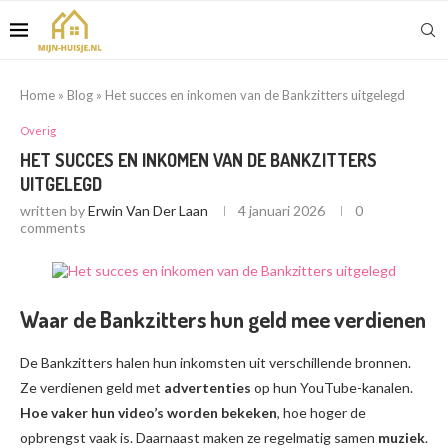
Home
»
Blog
»
Het succes en inkomen van de Bankzitters uitgelegd
Overig
HET SUCCES EN INKOMEN VAN DE BANKZITTERS
UITGELEGD
written by
Erwin Van Der Laan
4 januari 2026
0
comments
Waar de Bankzitters hun geld mee verdienen
De Bankzitters halen hun inkomsten uit verschillende bronnen.
Ze verdienen geld met
advertenties
op hun YouTube-kanalen.
Hoe vaker hun video’s worden bekeken
, hoe hoger de
opbrengst vaak is. Daarnaast maken ze regelmatig samen
muziek
.