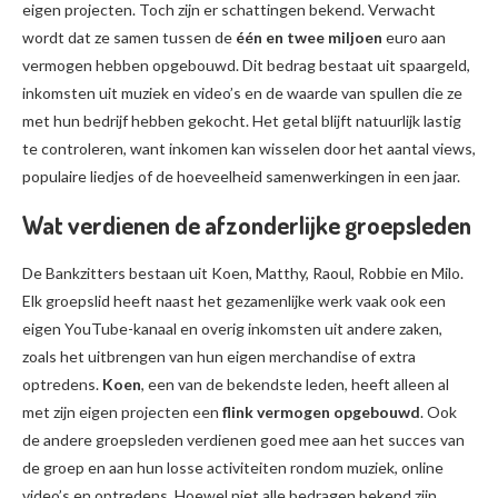
eigen projecten. Toch zijn er schattingen bekend. Verwacht
wordt dat ze samen tussen de
één en twee miljoen
euro aan
vermogen hebben opgebouwd. Dit bedrag bestaat uit spaargeld,
inkomsten uit muziek en video’s en de waarde van spullen die ze
met hun bedrijf hebben gekocht. Het getal blijft natuurlijk lastig
te controleren, want inkomen kan wisselen door het aantal views,
populaire liedjes of de hoeveelheid samenwerkingen in een jaar.
Wat verdienen de afzonderlijke groepsleden
De Bankzitters bestaan uit Koen, Matthy, Raoul, Robbie en Milo.
Elk groepslid heeft naast het gezamenlijke werk vaak ook een
eigen YouTube-kanaal en overig inkomsten uit andere zaken,
zoals het uitbrengen van hun eigen merchandise of extra
optredens.
Koen
, een van de bekendste leden, heeft alleen al
met zijn eigen projecten een
flink vermogen opgebouwd
. Ook
de andere groepsleden verdienen goed mee aan het succes van
de groep en aan hun losse activiteiten rondom muziek, online
video’s en optredens. Hoewel niet alle bedragen bekend zijn,