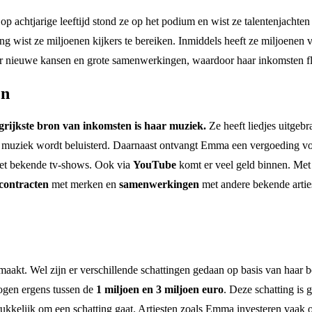
achtjarige leeftijd stond ze op het podium en wist ze talentenjachten
ing wist ze miljoenen kijkers te bereiken. Inmiddels heeft ze miljoenen 
oor nieuwe kansen en grote samenwerkingen, waardoor haar inkomsten f
en
rijkste bron van inkomsten is haar muziek.
Ze heeft liedjes uitgeb
r muziek wordt beluisterd. Daarnaast ontvangt Emma een vergoeding voor
 met bekende tv-shows. Ook via
YouTube
komt er veel geld binnen. Met 
contracten
met merken en
samenwerkingen
met andere bekende artie
akt. Wel zijn er verschillende schattingen gedaan op basis van haar b
ogen ergens tussen de
1 miljoen en 3 miljoen euro
. Deze schatting is 
rukkelijk om een schatting gaat. Artiesten zoals Emma investeren vaak 