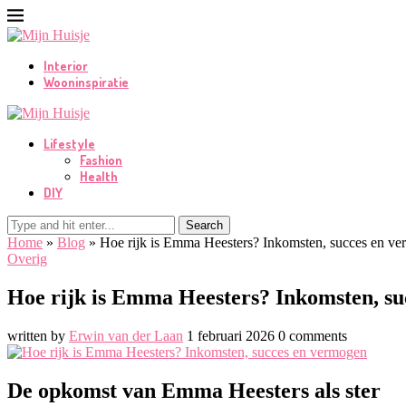
Interior
Wooninspiratie
Lifestyle
Fashion
Health
DIY
Search
Home
»
Blog
»
Hoe rijk is Emma Heesters? Inkomsten, succes en v
Overig
Hoe rijk is Emma Heesters? Inkomsten, s
written by
Erwin van der Laan
1 februari 2026
0 comments
De opkomst van Emma Heesters als ster