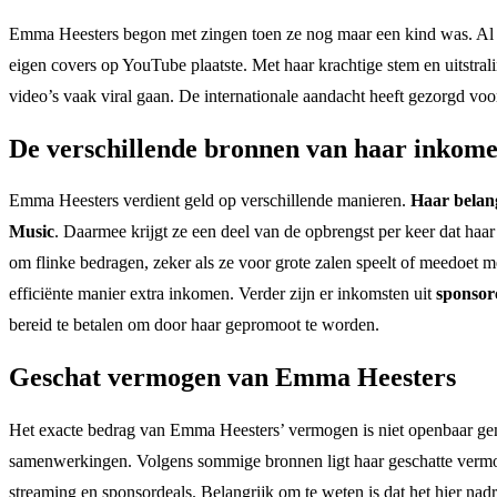
Emma Heesters begon met zingen toen ze nog maar een kind was. Al op 
eigen covers op YouTube plaatste. Met haar krachtige stem en uitstral
video’s vaak viral gaan. De internationale aandacht heeft gezorgd v
De verschillende bronnen van haar inkom
Emma Heesters verdient geld op verschillende manieren.
Haar belang
Music
. Daarmee krijgt ze een deel van de opbrengst per keer dat haa
om flinke bedragen, zeker als ze voor grote zalen speelt of meedoet
efficiënte manier extra inkomen. Verder zijn er inkomsten uit
sponsor
bereid te betalen om door haar gepromoot te worden.
Geschat vermogen van Emma Heesters
Het exacte bedrag van Emma Heesters’ vermogen is niet openbaar gema
samenwerkingen. Volgens sommige bronnen ligt haar geschatte verm
streaming en sponsordeals. Belangrijk om te weten is dat het hier nad