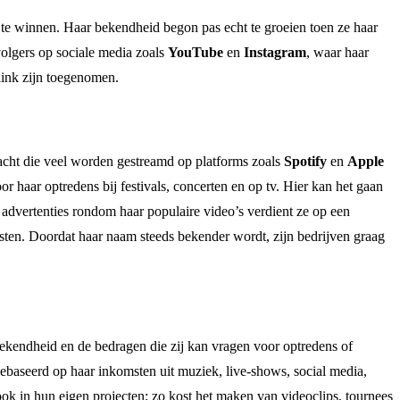
 te winnen. Haar bekendheid begon pas echt te groeien toen ze haar
volgers op sociale media zoals
YouTube
en
Instagram
, waar haar
link zijn toegenomen.
racht die veel worden gestreamd op platforms zoals
Spotify
en
Apple
 haar optredens bij festivals, concerten en op tv. Hier kan het gaan
advertenties rondom haar populaire video’s verdient ze op een
sten. Doordat haar naam steeds bekender wordt, zijn bedrijven graag
ekendheid en de bedragen die zij kan vragen voor optredens of
gebaseerd op haar inkomsten uit muziek, live-shows, social media,
ook in hun eigen projecten; zo kost het maken van videoclips, tournees