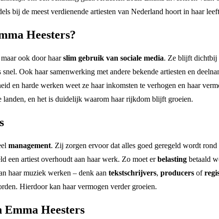
ls bij de meest verdienende artiesten van Nederland hoort in haar leeft
Emma Heesters?
, maar ook door haar
slim gebruik van sociale media
. Ze blijft dichtb
eds snel. Ook haar samenwerking met andere bekende artiesten en deeln
heid en harde werken weet ze haar inkomsten te verhogen en haar vermo
anden, en het is duidelijk waarom haar rijkdom blijft groeien.
s
eel
management
. Zij zorgen ervoor dat alles goed geregeld wordt rond
ld een artiest overhoudt aan haar werk. Zo moet er
belasting
betaald wo
aan haar muziek werken – denk aan
tekstschrijvers
,
producers
of
regi
orden. Hierdoor kan haar vermogen verder groeien.
an Emma Heesters