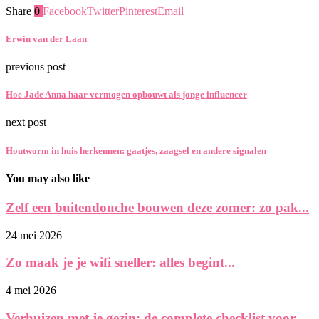
Share
0
Facebook
Twitter
Pinterest
Email
Erwin van der Laan
previous post
Hoe Jade Anna haar vermogen opbouwt als jonge influencer
next post
Houtworm in huis herkennen: gaatjes, zaagsel en andere signalen
You may also like
Zelf een buitendouche bouwen deze zomer: zo pak...
24 mei 2026
Zo maak je je wifi sneller: alles begint...
4 mei 2026
Verhuizen met je gezin: de complete checklist voor...