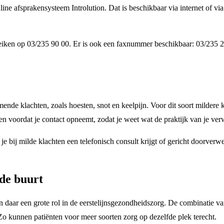
line afsprakensysteem Introlution. Dat is beschikbaar via internet of via
bereiken op 03/235 90 00. Er is ook een faxnummer beschikbaar: 03/235 
nde klachten, zoals hoesten, snot en keelpijn. Voor dit soort mildere k
gen voordat je contact opneemt, zodat je weet wat de praktijk van je ver
e bij milde klachten een telefonisch consult krijgt of gericht doorver
 de buurt
n daar een grote rol in de eerstelijnsgezondheidszorg. De combinatie van
Zo kunnen patiënten voor meer soorten zorg op dezelfde plek terecht.