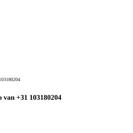
 103180204
p van +31 103180204