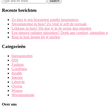
Recente berichten
Zo kies je een boxspring zonder keuzestress
Stroomstoring in huis? Zo vind je zelf de oorzaak
Lekkage in huis? Dit doe je in de eerste tien minuten
Een nieuwe radiator uitzoeken? Denk aan comfort, uitstraling 
Rust in huis begint bij je stoelen
Categorieën
bureaustoelen
DIY
Fashion
Gordijnen
Health
Interior
Lifestyle
Overig
Wonen
Wooninspiratie
Over ons