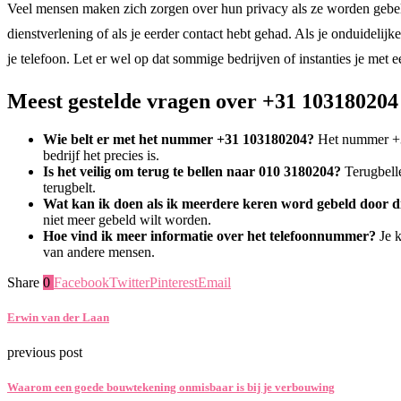
Veel mensen maken zich zorgen over hun privacy als ze worden gebeld 
dienstverlening of als je eerder contact hebt gehad. Als je onduidel
je telefoon. Let er wel op dat sommige bedrijven of instanties je met
Meest gestelde vragen over +31 103180204
Wie belt er met het nummer +31 103180204?
Het nummer +31 
bedrijf het precies is.
Is het veilig om terug te bellen naar 010 3180204?
Terugbelle
terugbelt.
Wat kan ik doen als ik meerdere keren word gebeld door 
niet meer gebeld wilt worden.
Hoe vind ik meer informatie over het telefoonnummer?
Je k
van andere mensen.
Share
0
Facebook
Twitter
Pinterest
Email
Erwin van der Laan
previous post
Waarom een goede bouwtekening onmisbaar is bij je verbouwing