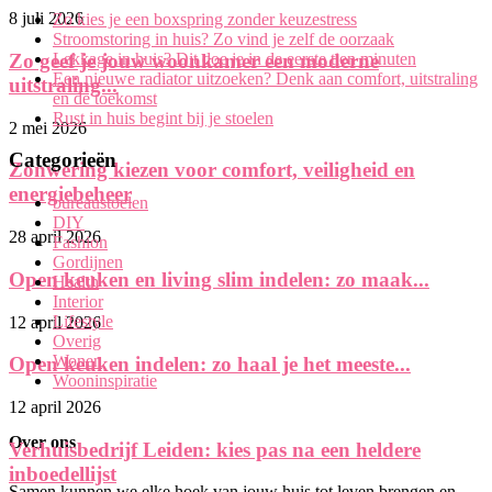
8 juli 2026
Zo kies je een boxspring zonder keuzestress
Stroomstoring in huis? Zo vind je zelf de oorzaak
Lekkage in huis? Dit doe je in de eerste tien minuten
Zo geef je jouw woonkamer een moderne
Een nieuwe radiator uitzoeken? Denk aan comfort, uitstraling
uitstraling...
en de toekomst
Rust in huis begint bij je stoelen
2 mei 2026
Categorieën
Zonwering kiezen voor comfort, veiligheid en
energiebeheer
bureaustoelen
DIY
28 april 2026
Fashion
Gordijnen
Open keuken en living slim indelen: zo maak...
Health
Interior
Lifestyle
12 april 2026
Overig
Wonen
Open keuken indelen: zo haal je het meeste...
Wooninspiratie
12 april 2026
Over ons
Verhuisbedrijf Leiden: kies pas na een heldere
inboedellijst
Samen kunnen we elke hoek van jouw huis tot leven brengen en