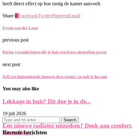
heeft direct effect op hoe rustig de kamer aanvoelt.
Share
0
Facebook
Twitter
Pinterest
Email
Erwin van der Laan
previous post
Kleine veranderingen die je huis een frisse uitstraling geven
next post
Zelf een buitendouche bouwen deze zomer: zo pak je het aan
You may also like
Lekkage in huis? Dit doe je in de...
19 juli 2026
Een nieuwe radiator uitzoeken? Denk aan comfort,
uitstraling...
Recente berichten