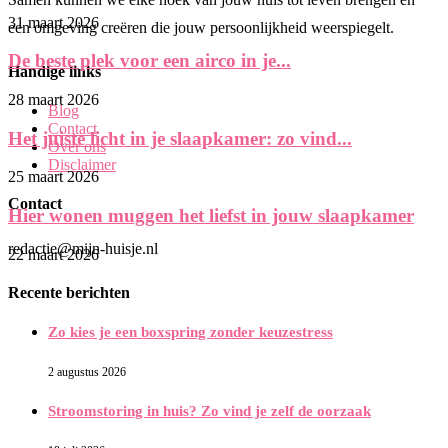
31 maart 2026
een omgeving creëren die jouw persoonlijkheid weerspiegelt.
De beste plek voor een airco in je...
Handige links
28 maart 2026
Blog
Contact
Het juiste licht in je slaapkamer: zo vind...
Over ons
Disclaimer
25 maart 2026
Contact
Hier wonen muggen het liefst in jouw slaapkamer
redactie@mijn-huisje.nl
22 maart 2026
Recente berichten
Zo kies je een boxspring zonder keuzestress
2 augustus 2026
Stroomstoring in huis? Zo vind je zelf de oorzaak