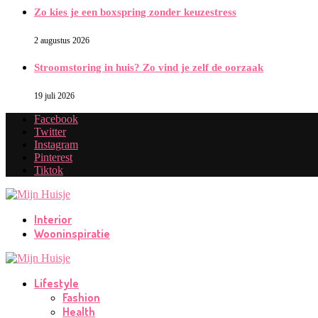
Zo kies je een boxspring zonder keuzestress
2 augustus 2026
Stroomstoring in huis? Zo vind je zelf de oorzaak
19 juli 2026
Facebook
Twitter
Instagram
Pinterest
Tiktok
Interior
Wooninspiratie
Lifestyle
Fashion
Health