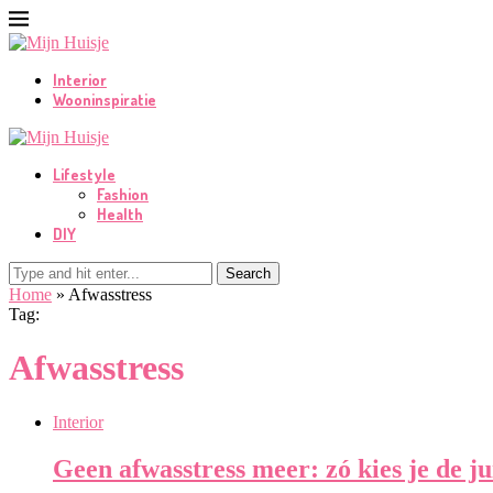
Interior
Wooninspiratie
Lifestyle
Fashion
Health
DIY
Search
Home
»
Afwasstress
Tag:
Afwasstress
Interior
Geen afwasstress meer: zó kies je de ju