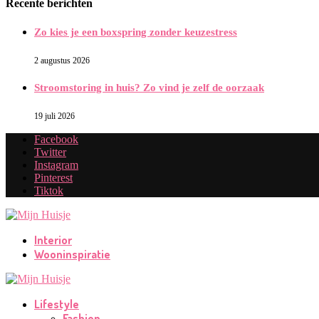
Recente berichten
Zo kies je een boxspring zonder keuzestress
2 augustus 2026
Stroomstoring in huis? Zo vind je zelf de oorzaak
19 juli 2026
Facebook
Twitter
Instagram
Pinterest
Tiktok
Interior
Wooninspiratie
Lifestyle
Fashion