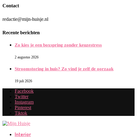
Contact
redactie@mijn-huisje.nl
Recente berichten
Zo kies je een boxspring zonder keuzestress
2 augustus 2026
Stroomstoring in huis? Zo vind je zelf de oorzaak
19 juli 2026
Facebook
Twitter
Instagram
Pinterest
Tiktok
Interior