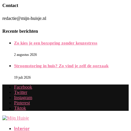
Contact
redactie@mijn-huisje.nl
Recente berichten
Zo kies je een boxspring zonder keuzestress
2 augustus 2026
Stroomstoring in huis? Zo vind je zelf de oorzaak
19 juli 2026
Facebook
Twitter
Instagram
Pinterest
Tiktok
Interior