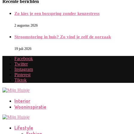
Recente berichten
Zo kies je een boxspring zonder keuzestress
2 augustus 2026
Stroomstoring in huis? Zo vind je zelf de oorzaak
19 juli 2026
Facebook
Twitter
Instagram
Pinterest
Tiktok
Interior
Wooninspiratie
Lifestyle
Fashion