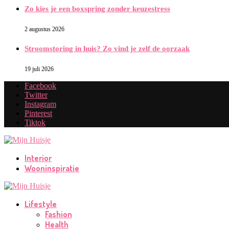
Zo kies je een boxspring zonder keuzestress
2 augustus 2026
Stroomstoring in huis? Zo vind je zelf de oorzaak
19 juli 2026
Facebook
Twitter
Instagram
Pinterest
Tiktok
Interior
Wooninspiratie
Lifestyle
Fashion
Health