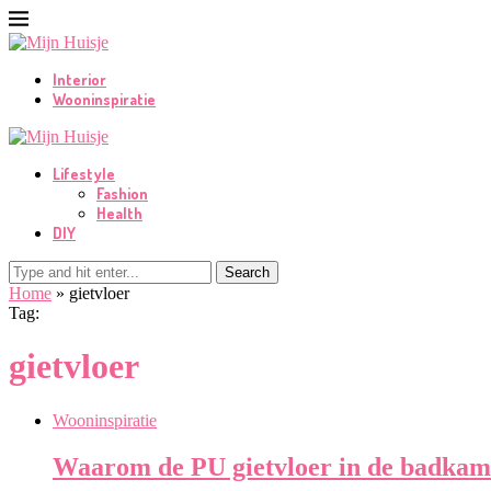
Interior
Wooninspiratie
Lifestyle
Fashion
Health
DIY
Search
Home
»
gietvloer
Tag:
gietvloer
Wooninspiratie
Waarom de PU gietvloer in de badkame