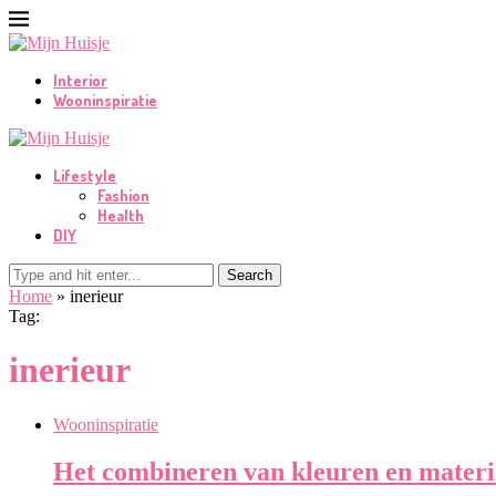
Interior
Wooninspiratie
Lifestyle
Fashion
Health
DIY
Search
Home
»
inerieur
Tag:
inerieur
Wooninspiratie
Het combineren van kleuren en materia