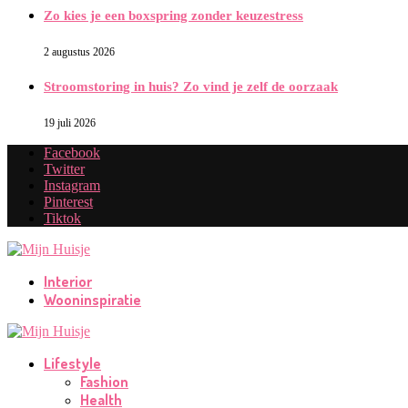
Zo kies je een boxspring zonder keuzestress
2 augustus 2026
Stroomstoring in huis? Zo vind je zelf de oorzaak
19 juli 2026
Facebook
Twitter
Instagram
Pinterest
Tiktok
Interior
Wooninspiratie
Lifestyle
Fashion
Health