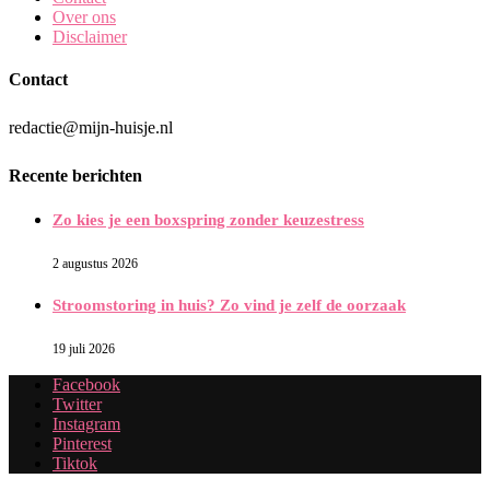
Over ons
Disclaimer
Contact
redactie@mijn-huisje.nl
Recente berichten
Zo kies je een boxspring zonder keuzestress
2 augustus 2026
Stroomstoring in huis? Zo vind je zelf de oorzaak
19 juli 2026
Facebook
Twitter
Instagram
Pinterest
Tiktok