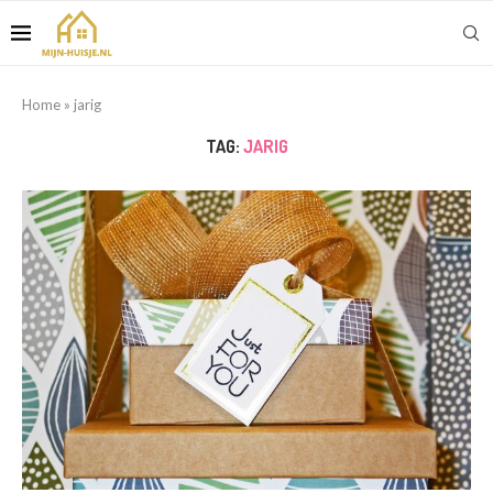
Home
»
jarig
TAG:
JARIG