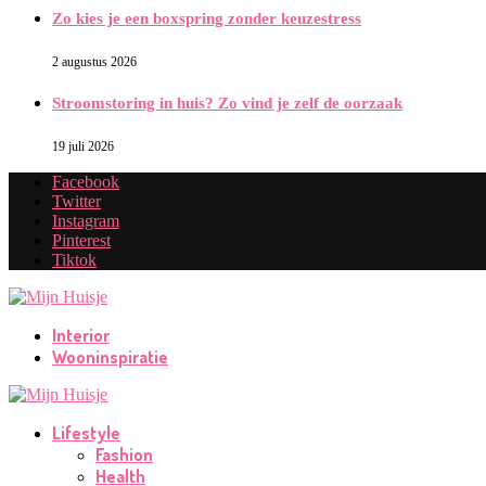
Zo kies je een boxspring zonder keuzestress
2 augustus 2026
Stroomstoring in huis? Zo vind je zelf de oorzaak
19 juli 2026
Facebook
Twitter
Instagram
Pinterest
Tiktok
Interior
Wooninspiratie
Lifestyle
Fashion
Health