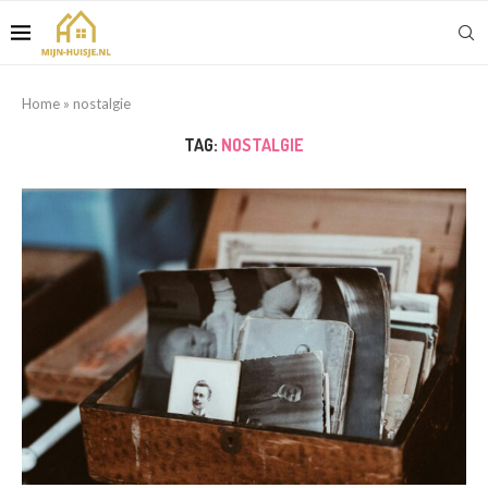
Home
»
nostalgie
TAG:
NOSTALGIE