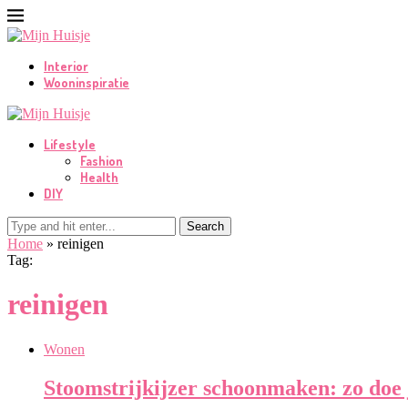
Interior
Wooninspiratie
Lifestyle
Fashion
Health
DIY
Search
Home
»
reinigen
Tag:
reinigen
Wonen
Stoomstrijkijzer schoonmaken: zo doe 