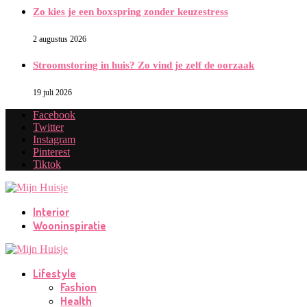
Zo kies je een boxspring zonder keuzestress
2 augustus 2026
Stroomstoring in huis? Zo vind je zelf de oorzaak
19 juli 2026
Facebook
Twitter
Instagram
Pinterest
Tiktok
Interior
Wooninspiratie
Lifestyle
Fashion
Health