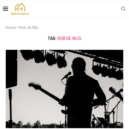
Home
»
Rob de Nijs
TAG:
ROB DE NIJS