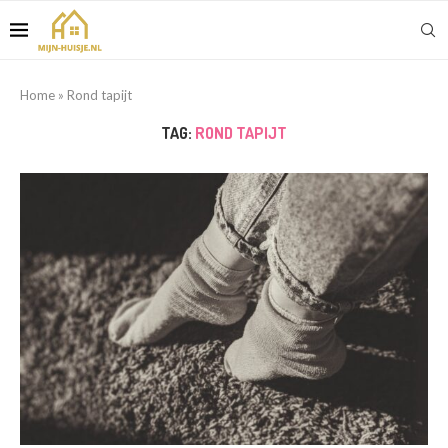
Home
»
Rond tapijt
TAG:
ROND TAPIJT