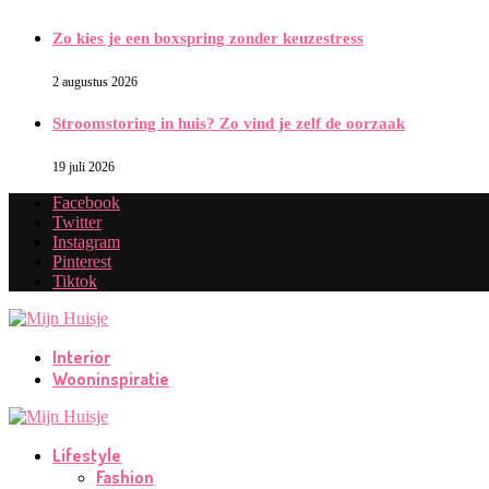
Zo kies je een boxspring zonder keuzestress
2 augustus 2026
Stroomstoring in huis? Zo vind je zelf de oorzaak
19 juli 2026
Facebook
Twitter
Instagram
Pinterest
Tiktok
Interior
Wooninspiratie
Lifestyle
Fashion