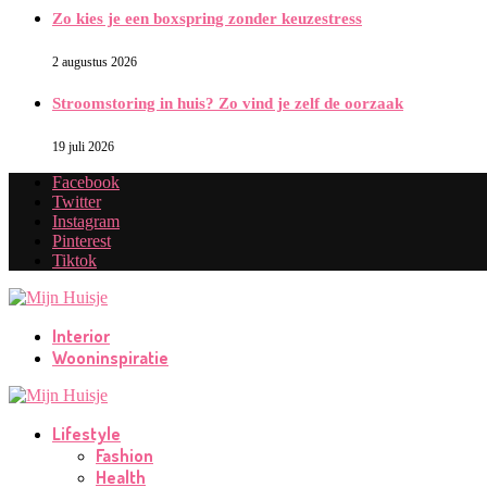
Zo kies je een boxspring zonder keuzestress
2 augustus 2026
Stroomstoring in huis? Zo vind je zelf de oorzaak
19 juli 2026
Facebook
Twitter
Instagram
Pinterest
Tiktok
Interior
Wooninspiratie
Lifestyle
Fashion
Health