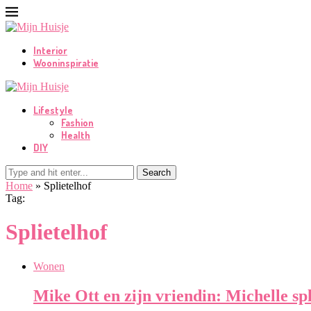
Interior
Wooninspiratie
Lifestyle
Fashion
Health
DIY
Search
Home
»
Splietelhof
Tag:
Splietelhof
Wonen
Mike Ott en zijn vriendin: Michelle spl