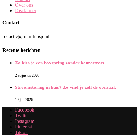
Over ons
Disclaimer
Contact
redactie@mijn-huisje.nl
Recente berichten
Zo kies je een boxspring zonder keuzestress
2 augustus 2026
Stroomstoring in huis? Zo vind je zelf de oorzaak
19 juli 2026
Facebook
Twitter
Instagram
Pinterest
Tiktok