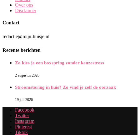
Over ons
Disclaimer
Contact
redactie@mijn-huisje.nl
Recente berichten
Zo kies je een boxspring zonder keuzestress
2 augustus 2026
Stroomstoring in huis? Zo vind je zelf de oorzaak
19 juli 2026
Facebook
Twitter
Instagram
Pinterest
Tiktok