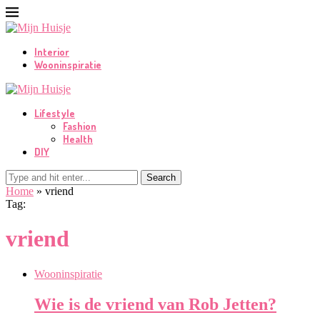
Interior
Wooninspiratie
Lifestyle
Fashion
Health
DIY
Search
Home
»
vriend
Tag:
vriend
Wooninspiratie
Wie is de vriend van Rob Jetten?