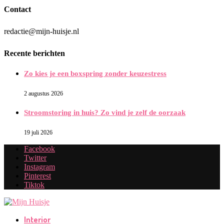
Contact
redactie@mijn-huisje.nl
Recente berichten
Zo kies je een boxspring zonder keuzestress
2 augustus 2026
Stroomstoring in huis? Zo vind je zelf de oorzaak
19 juli 2026
Facebook
Twitter
Instagram
Pinterest
Tiktok
Interior