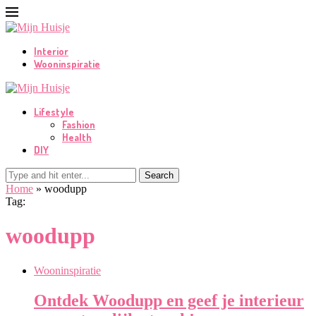
Interior
Wooninspiratie
Lifestyle
Fashion
Health
DIY
Search
Home
»
woodupp
Tag:
woodupp
Wooninspiratie
Ontdek Woodupp en geef je interieur