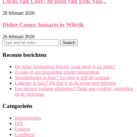
Lucas Van Looy: de zoon van Erik Van...
28 februari 2026
Didier Coens: huisarts in Wilrijk
26 februari 2026
Recente berichten
De juiste binnendeur kiezen: waar moet je op letten?
Zo kies je een boxspring zonder keuzestress
Stroomstoring in huis? Zo vind je zelf de oorzaak
Lekkage in huis? Dit doe je in de eerste tien minuten
Een nieuwe radiator uitzoeken? Denk aan comfort, uitstraling
en de toekomst
Categorieën
bureaustoelen
DIY
Fashion
Gordijnen