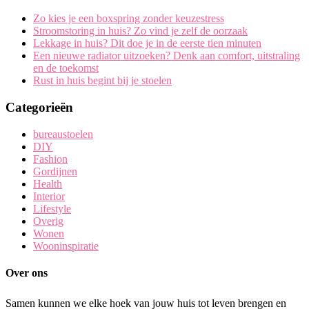
Zo kies je een boxspring zonder keuzestress
Stroomstoring in huis? Zo vind je zelf de oorzaak
Lekkage in huis? Dit doe je in de eerste tien minuten
Een nieuwe radiator uitzoeken? Denk aan comfort, uitstraling
en de toekomst
Rust in huis begint bij je stoelen
Categorieën
bureaustoelen
DIY
Fashion
Gordijnen
Health
Interior
Lifestyle
Overig
Wonen
Wooninspiratie
Over ons
Samen kunnen we elke hoek van jouw huis tot leven brengen en