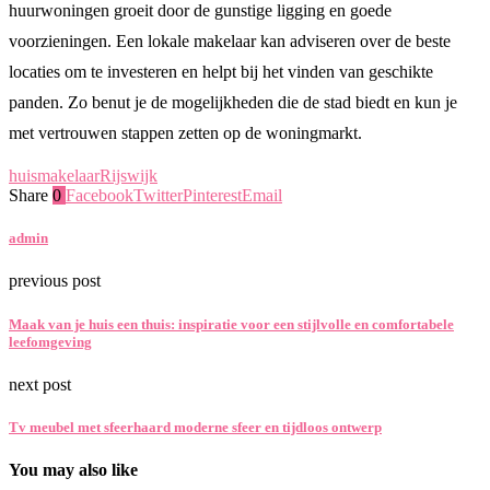
huurwoningen groeit door de gunstige ligging en goede
voorzieningen. Een lokale makelaar kan adviseren over de beste
locaties om te investeren en helpt bij het vinden van geschikte
panden. Zo benut je de mogelijkheden die de stad biedt en kun je
met vertrouwen stappen zetten op de woningmarkt.
huis
makelaar
Rijswijk
Share
0
Facebook
Twitter
Pinterest
Email
admin
previous post
Maak van je huis een thuis: inspiratie voor een stijlvolle en comfortabele
leefomgeving
next post
Tv meubel met sfeerhaard moderne sfeer en tijdloos ontwerp
You may also like