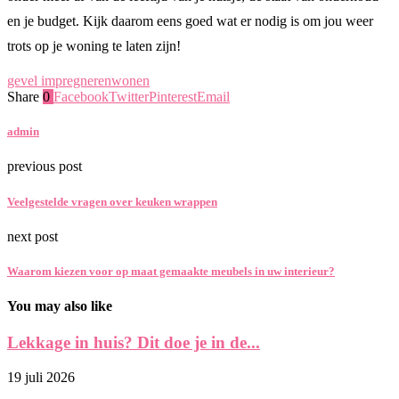
en je budget. Kijk daarom eens goed wat er nodig is om jou weer
trots op je woning te laten zijn!
gevel impregneren
wonen
Share
0
Facebook
Twitter
Pinterest
Email
admin
previous post
Veelgestelde vragen over keuken wrappen
next post
Waarom kiezen voor op maat gemaakte meubels in uw interieur?
You may also like
Lekkage in huis? Dit doe je in de...
19 juli 2026