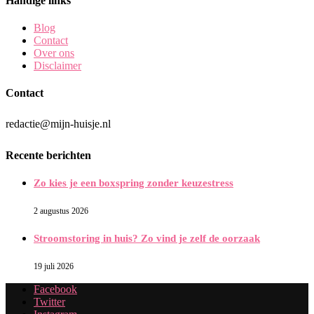
Handige links
Blog
Contact
Over ons
Disclaimer
Contact
redactie@mijn-huisje.nl
Recente berichten
Zo kies je een boxspring zonder keuzestress
2 augustus 2026
Stroomstoring in huis? Zo vind je zelf de oorzaak
19 juli 2026
Facebook
Twitter