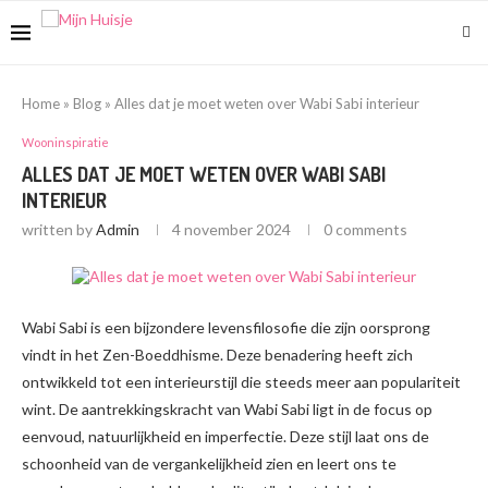
Home
»
Blog
»
Alles dat je moet weten over Wabi Sabi interieur
Wooninspiratie
ALLES DAT JE MOET WETEN OVER WABI SABI
INTERIEUR
written by
Admin
4 november 2024
0 comments
Wabi Sabi is een bijzondere levensfilosofie die zijn oorsprong
vindt in het Zen-Boeddhisme. Deze benadering heeft zich
ontwikkeld tot een interieurstijl die steeds meer aan populariteit
wint. De aantrekkingskracht van Wabi Sabi ligt in de focus op
eenvoud, natuurlijkheid en imperfectie. Deze stijl laat ons de
schoonheid van de vergankelijkheid zien en leert ons te