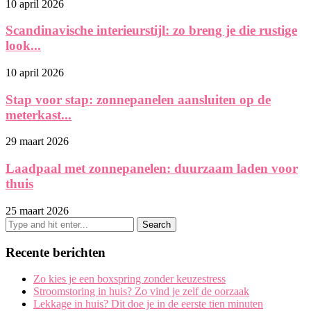
10 april 2026
Scandinavische interieurstijl: zo breng je die rustige
look...
10 april 2026
Stap voor stap: zonnepanelen aansluiten op de
meterkast...
29 maart 2026
Laadpaal met zonnepanelen: duurzaam laden voor
thuis
25 maart 2026
Recente berichten
Zo kies je een boxspring zonder keuzestress
Stroomstoring in huis? Zo vind je zelf de oorzaak
Lekkage in huis? Dit doe je in de eerste tien minuten