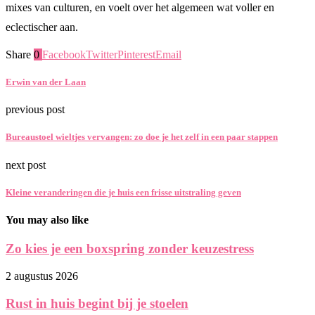
mixes van culturen, en voelt over het algemeen wat voller en
eclectischer aan.
Share
0
Facebook
Twitter
Pinterest
Email
Erwin van der Laan
previous post
Bureaustoel wieltjes vervangen: zo doe je het zelf in een paar stappen
next post
Kleine veranderingen die je huis een frisse uitstraling geven
You may also like
Zo kies je een boxspring zonder keuzestress
2 augustus 2026
Rust in huis begint bij je stoelen