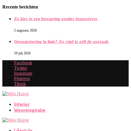
Recente berichten
Zo kies je een boxspring zonder keuzestress
2 augustus 2026
Stroomstoring in huis? Zo vind je zelf de oorzaak
19 juli 2026
Facebook
Twitter
Instagram
Pinterest
Tiktok
Interior
Wooninspiratie
Lifestyle