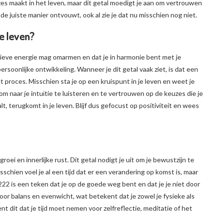
euzes maakt in het leven, maar dit getal moedigt je aan om vertrouwen
de juiste manier ontvouwt, ook al zie je dat nu misschien nog niet.
e leven?
itieve energie mag omarmen en dat je in harmonie bent met je
je persoonlijke ontwikkeling. Wanneer je dit getal vaak ziet, is dat een
 proces. Misschien sta je op een kruispunt in je leven en weet je
om naar je intuïtie te luisteren en te vertrouwen op de keuzes die je
lt, terugkomt in je leven. Blijf dus gefocust op positiviteit en wees
oei en innerlijke rust. Dit getal nodigt je uit om je bewustzijn te
schien voel je al een tijd dat er een verandering op komst is, maar
222 is een teken dat je op de goede weg bent en dat je je niet door
oor balans en evenwicht, wat betekent dat je zowel je fysieke als
 dit dat je tijd moet nemen voor zelfreflectie, meditatie of het