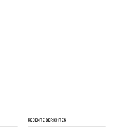
HOUTEN PLANKWAND BOUWEN: ZO PAK
ZELF JE KAMER SCHILDEREN: Z
JE HET STAP...
HET...
26 april 2026
6 april 2026
RECENTE BERICHTEN