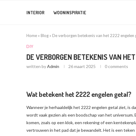
INTERIOR
WOONINSPIRATIE
Home
»
Blog
»
De verborgen betekenis van het 2222 engelen 
DIY
DE VERBORGEN BETEKENIS VAN HET
written by
Admin
26 maart 2025
0 comments
Wat betekent het 2222 engelen getal?
Wanneer je herhaaldelijk het 2222 engelen getal ziet, is d
wordt vaak gezien als een boodschap van het universum. E
komen, zoals op een klok, een rekening of een kentekenpl
vertrouwen in het pad dat je bewandelt. Het is een teken 