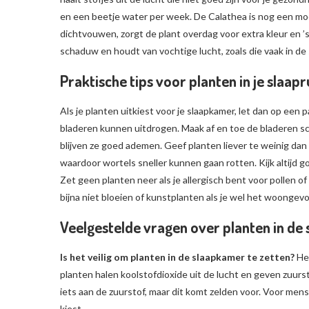
en een beetje water per week. De Calathea is nog een moo
dichtvouwen, zorgt de plant overdag voor extra kleur en ’s
schaduw en houdt van vochtige lucht, zoals die vaak in d
Praktische tips voor planten in je slaap
Als je planten uitkiest voor je slaapkamer, let dan op een 
bladeren kunnen uitdrogen. Maak af en toe de bladeren sc
blijven ze goed ademen. Geef planten liever te weinig dan
waardoor wortels sneller kunnen gaan rotten. Kijk altijd go
Zet geen planten neer als je allergisch bent voor pollen o
bijna niet bloeien of kunstplanten als je wel het woongevoe
Veelgestelde vragen over planten in de
Is het veilig om planten in de slaapkamer te zetten?
Het
planten halen koolstofdioxide uit de lucht en geven zuurst
iets aan de zuurstof, maar dit komt zelden voor. Voor mens
kiest.