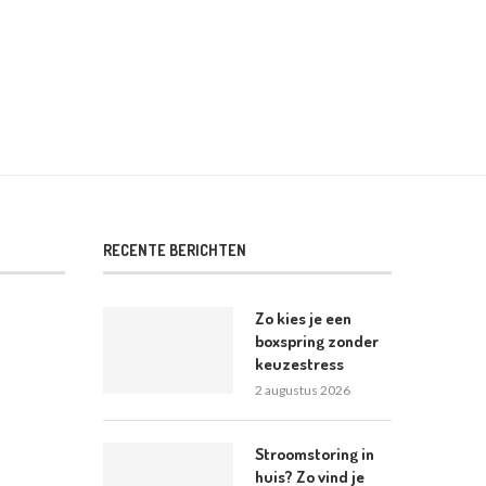
2 mei 2026
28 april 2026
RECENTE BERICHTEN
Zo kies je een
boxspring zonder
keuzestress
2 augustus 2026
Stroomstoring in
huis? Zo vind je