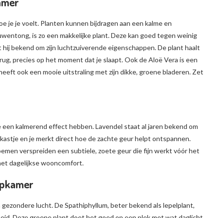
amer
e je je voelt. Planten kunnen bijdragen aan een kalme en
uwentong, is zo een makkelijke plant. Deze kan goed tegen weinig
aat hij bekend om zijn luchtzuiverende eigenschappen. De plant haalt
erug, precies op het moment dat je slaapt. Ook de Aloë Vera is een
r heeft ook een mooie uitstraling met zijn dikke, groene bladeren. Zet
die een kalmerend effect hebben. Lavendel staat al jaren bekend om
tkastje en je merkt direct hoe de zachte geur helpt ontspannen.
emen verspreiden een subtiele, zoete geur die fijn werkt vóór het
het dagelijkse wooncomfort.
apkamer
ezondere lucht. De Spathiphyllum, beter bekend als lepelplant,
ndheid. Deze groene plant doet het goed op een plek met wat daglicht