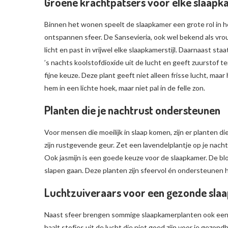
Groene krachtpatsers voor elke slaapk
Binnen het wonen speelt de slaapkamer een grote rol in ho
ontspannen sfeer. De Sansevieria, ook wel bekend als vro
licht en past in vrijwel elke slaapkamerstijl. Daarnaast st
’s nachts koolstofdioxide uit de lucht en geeft zuurstof t
fijne keuze. Deze plant geeft niet alleen frisse lucht, maa
hem in een lichte hoek, maar niet pal in de felle zon.
Planten die je nachtrust ondersteunen
Voor mensen die moeilijk in slaap komen, zijn er planten 
zijn rustgevende geur. Zet een lavendelplantje op je nach
Ook jasmijn is een goede keuze voor de slaapkamer. De blo
slapen gaan. Deze planten zijn sfeervol én ondersteunen 
Luchtzuiveraars voor een gezonde sla
Naast sfeer brengen sommige slaapkamerplanten ook een g
haalt stofjes uit de lucht die niet goed zijn voor je gezo