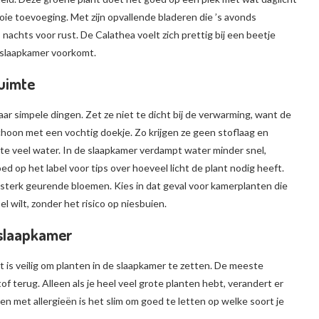
ie toevoeging. Met zijn opvallende bladeren die ’s avonds
 nachts voor rust. De Calathea voelt zich prettig bij een beetje
e slaapkamer voorkomt.
ruimte
paar simpele dingen. Zet ze niet te dicht bij de verwarming, want de
hoon met een vochtig doekje. Zo krijgen ze geen stoflaag en
 te veel water. In de slaapkamer verdampt water minder snel,
ed op het label voor tips over hoeveel licht de plant nodig heeft.
f sterk geurende bloemen. Kies in dat geval voor kamerplanten die
l wilt, zonder het risico op niesbuien.
 slaapkamer
 is veilig om planten in de slaapkamer te zetten. De meeste
of terug. Alleen als je heel veel grote planten hebt, verandert er
en met allergieën is het slim om goed te letten op welke soort je